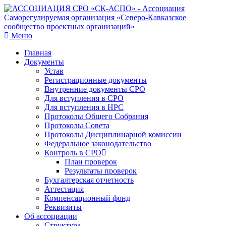
Меню
Главная
Документы
Устав
Регистрационные документы
Внутренние документы СРО
Для вступления в СРО
Для вступления в НРС
Протоколы Общего Собрания
Протоколы Совета
Протоколы Дисциплинарной комиссии
Федеральное законодательство
Контроль в СРО
План проверок
Результаты проверок
Бухгалтерская отчетность
Аттестация
Компенсационный фонд
Реквизиты
Об ассоциации
Структура