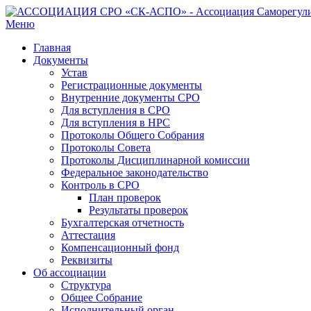
Меню
Главная
Документы
Устав
Регистрационные документы
Внутренние документы СРО
Для вступления в СРО
Для вступления в НРС
Протоколы Общего Собрания
Протоколы Совета
Протоколы Дисциплинарной комиссии
Федеральное законодательство
Контроль в СРО
План проверок
Результаты проверок
Бухгалтерская отчетность
Аттестация
Компенсационный фонд
Реквизиты
Об ассоциации
Структура
Общее Собрание
Исполнительный орган