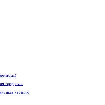
территорий
ия аэродромов
ния прав на землю