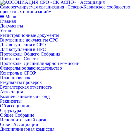
Меню
Главная
Документы
Устав
Регистрационные документы
Внутренние документы СРО
Для вступления в СРО
Для вступления в НРС
Протоколы Общего Собрания
Протоколы Совета
Протоколы Дисциплинарной комиссии
Федеральное законодательство
Контроль в СРО
План проверок
Результаты проверок
Бухгалтерская отчетность
Аттестация
Компенсационный фонд
Реквизиты
Об ассоциации
Структура
Общее Собрание
Исполнительный орган
Совет Ассоциации
Дисциплинарная комиссия