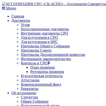
Меню
Главная
Документы
Устав
Регистрационные документы
Внутренние документы СРО
Для вступления в СРО
Для вступления в НРС
Протоколы Общего Собрания
Протоколы Совета
Протоколы Дисциплинарной комиссии
Федеральное законодательство
Контроль в СРО
План проверок
Результаты проверок
Бухгалтерская отчетность
Аттестация
Компенсационный фонд
Реквизиты
Об ассоциации
Структура
Общее Собрание
Исполнительный орган