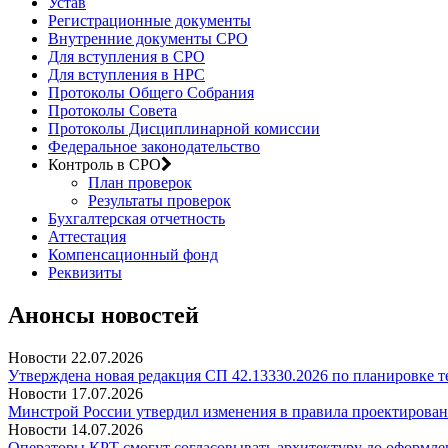
Устав
Регистрационные документы
Внутренние документы СРО
Для вступления в СРО
Для вступления в НРС
Протоколы Общего Собрания
Протоколы Совета
Протоколы Дисциплинарной комиссии
Федеральное законодательство
Контроль в СРО
План проверок
Результаты проверок
Бухгалтерская отчетность
Аттестация
Компенсационный фонд
Реквизиты
Анонсы новостей
Новости
22.07.2026
Утверждена новая редакция СП 42.13330.2026 по планировке 
Новости
17.07.2026
Минстрой России утвердил изменения в правила проектирован
Новости
14.07.2026
Операторы КРТ смогут согласовывать архитектуру до оформле