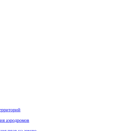
территорий
ия аэродромов
ния прав на землю