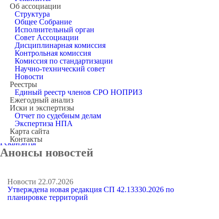
Об ассоциации
Структура
Общее Собрание
Устав
Исполнительный орган
Регистрационные документы
Совет Ассоциации
Внутренние документы СРО
Дисциплинарная комиссия
Для вступления в СРО
Контрольная комиссия
Для вступления в НРС
Комиссия по стандартизации
Протоколы Общего Собрания
Научно-технический совет
Протоколы Совета
Новости
Протоколы Дисциплинарной комиссии
Реестры
Федеральное законодательство
Единый реестр членов СРО НОПРИЗ
Контроль в СРО
Ежегодный анализ
План проверок
Иски и экспертизы
Результаты проверок
Отчет по судебным делам
Бухгалтерская отчетность
Экспертиза НПА
Аттестация
Карта сайта
Компенсационный фонд
Контакты
Реквизиты
Анонсы новостей
Новости
22.07.2026
Утверждена новая редакция СП 42.13330.2026 по
планировке территорий