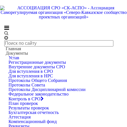
Меню
Главная
Главная
Документы
Документы
Устав
Регистрационные документы
Протоколы Совета
Внутренние документы СРО
2011
Для вступления в СРО
Для вступления в НРС
Протокол заседания Совета
Протоколы Общего Собрания
Протоколы Совета
Партнерства №34 от 17 ноября 2011г.
Протоколы Дисциплинарной комиссии
Федеральное законодательство
Контроль в СРО
План проверок
Результаты проверок
Бухгалтерская отчетность
Аттестация
Компенсационный фонд
Протокол заседания Совета Партнерства №34 от 17 ноября
Реквизиты
2011г.
Размер: 87.6 Кб