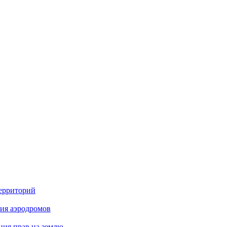
территорий
ия аэродромов
ния прав на землю